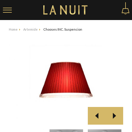
Home
Artemide
Chooses INC. Suspencion