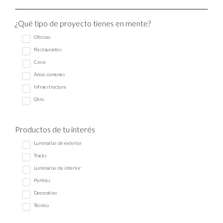
¿Qué tipo de proyecto tienes en mente?
Oficinas
Restaurantes
Casas
Áreas comunes
Infraestructura
Otro
Productos de tu interés
Luminarias de exterior
Tracks
Luminarias de interior
Perfiles
Decorativo
Técnico