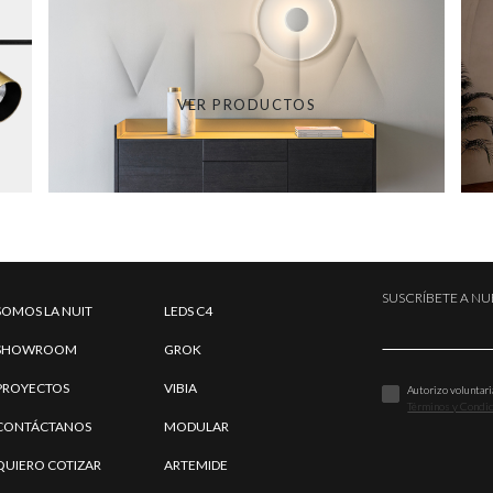
VER PRODUCTOS
SUSCRÍBETE A N
SOMOS LA NUIT
LEDS C4
SHOWROOM
GROK
PROYECTOS
VIBIA
Autorizo voluntar
Términos y Condici
CONTÁCTANOS
MODULAR
QUIERO COTIZAR
ARTEMIDE